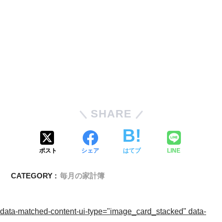
SHARE
ポスト
シェア
はてブ
LINE
CATEGORY :
毎月の家計簿
data-matched-content-ui-type="image_card_stacked" data-