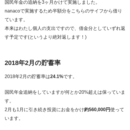
国民年金の追納を3ヶ月かけて実施しました。
nanacoで実施するため半額分をこちらのサイフから借り
ています。
本来はわたし個人の支出ですので、借金分としていずれ返
す予定です(というより絶対返します！)
2018年2月の貯蓄率
2018年2月の貯蓄率は
24.1%
です。
国民年金追納をしていますが何とか20%超えは保っていま
す。
2月も1月に引き続き投資にお金をかけ
約560,000円
使って
います。