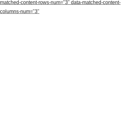
matched-content-rows-num="3" data-matched-content-
columns-num="3"