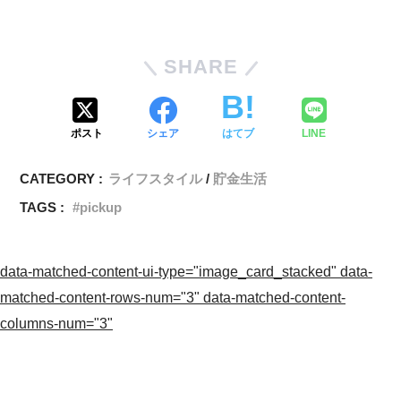
SHARE
ポスト
シェア
はてブ
LINE
CATEGORY :
ライフスタイル
貯金生活
TAGS :
pickup
data-matched-content-ui-type="image_card_stacked" data-
matched-content-rows-num="3" data-matched-content-
columns-num="3"