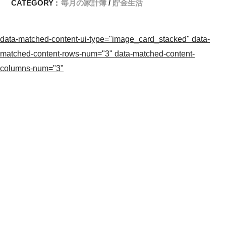
CATEGORY :
毎月の家計簿
貯金生活
data-matched-content-ui-type="image_card_stacked" data-
matched-content-rows-num="3" data-matched-content-
columns-num="3"