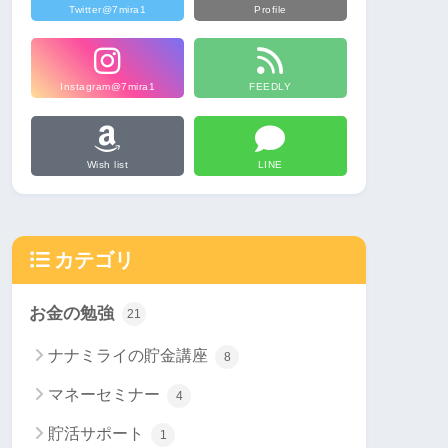
Twitter@7mira1
Profile
Instagram@7mira1
FEEDLY
Wish list
LINE
カテゴリ
お金の勉強
21
ナナミライの貯金講座
8
マネーセミナー
4
貯活サポート
1